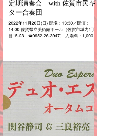
ラ・エスペランサ 第40回
定期演奏会 with 佐賀市民ギ
ター合奏団
2022年11月20日(日) 開場：13:30／開演：
14:00 佐賀県立美術館ホール（佐賀市城内1丁
目15-23 ☎0952-26-3947） 入場料：1,000
円・全席自由 お問合せ：佐賀ギター音楽院」
0952-26-9422 #関谷静司 #佐賀ギター音楽院 #
エスペランサ