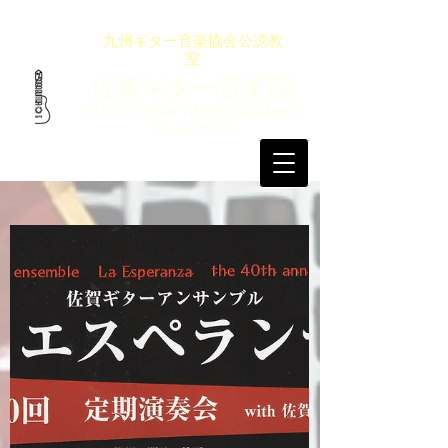
九州ギター音楽協会公認教
室
佐賀ギター音楽院
SAGA Guitar Music Academy
since 1979