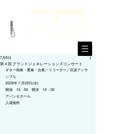
九州ギター音楽協会公認教
室
佐賀ギター音楽院
SAGA Guitar Music Academy
since 1979
7月6日
第４回 グランドジェネレーションズコンサート
ギター独奏・重奏・合奏／リコーダー／弦楽アンサ
ンブル
2026年７月29日(水)
開場　13：00　開演　13：30
アバンセホール
入場無料