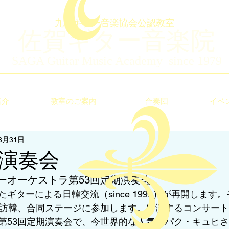
九州ギター音楽協会公認教室
佐賀ギター音楽院
SAGA Guitar Music Academy since 1979
紹介
教室のご案内
合奏団
イベ
8月31日
演奏会
ーオーケストラ第53回定期演奏会
ギターによる日韓交流（since 1999）が再開します
が訪韓、合同ステージに参加します。出演するコンサー
第53回定期演奏会で、今世界的な人気のパク・キュヒ