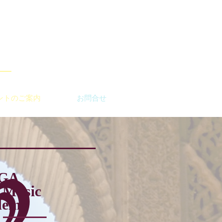
ントのご案内
お問合せ
GA
r Music
demy