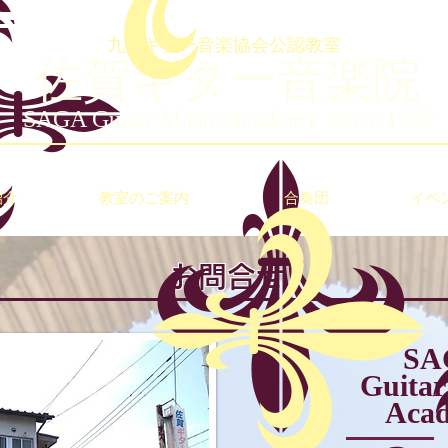
九州ギター音楽協会公認教室
佐賀ギター音楽院
SAGA Guitar Music Academy since 1979
紹介
教室のご案内
合奏団
イベ
​お問合せ
SA
​Guita
Aca